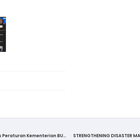
Implementasi Manajemen Risiko Berbasis Peraturan Kementerian BUMN No PER-5MBU092022 – 25 – 26 JANUARI 2023