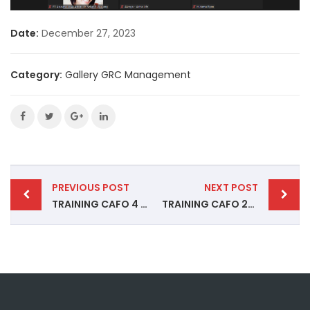
Date:
December 27, 2023
Category:
Gallery GRC Management
Post
PREVIOUS POST
NEXT POST
navigation
TRAINING CAFO 4 – 6 DESEMBER 2023
TRAINING CAFO 20 – 23 FEBRUARI 2023